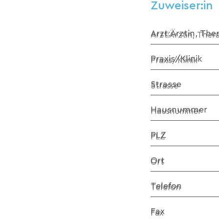
Zuweiser:in
Arzt:Ärztin, The
Praxis/Klinik
Strasse
Hausnummer
PLZ
Ort
Telefon
Fax