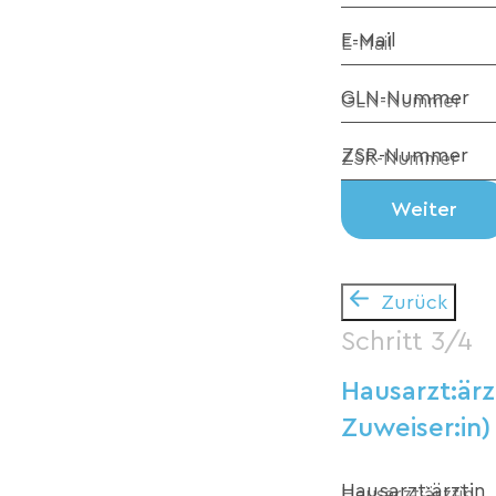
E-Mail
GLN-Nummer
ZSR-Nummer
Weiter
Zurück
Schritt 3/4
Hausarzt:ärz
Zuweiser:in)
Hausarzt:ärztin