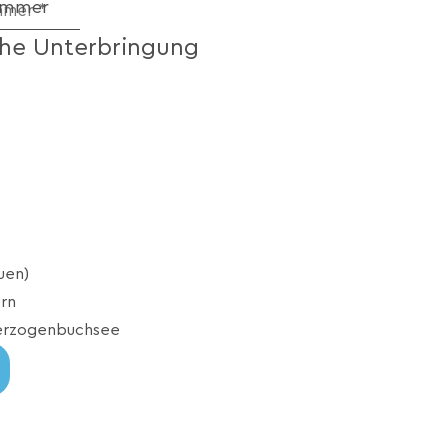
ummer
sche Unterbringung
auen)
rn
erzogenbuchsee